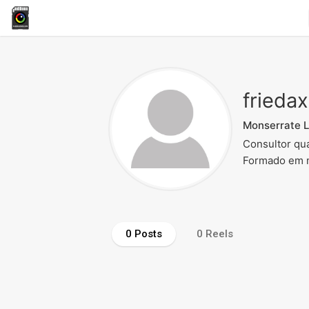
frieda
Monserrate 
Consultor qua
Formado em mo
0 Posts
0 Reels