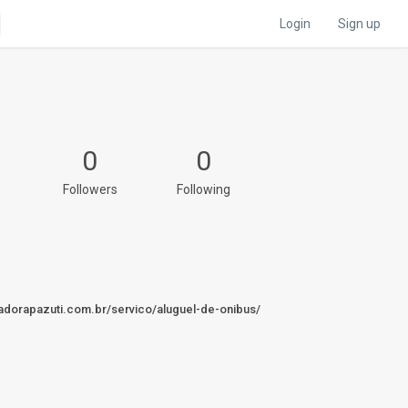
Login
Sign up
0
0
Followers
Following
dorapazuti.com.br/servico/aluguel-de-onibus/